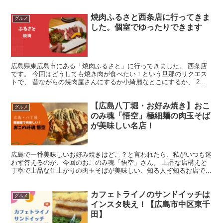
焼肉ふるさと西条店に行ってきま
グルメ
した。個室でゆったりできます
広島県東広島市にある「焼肉ふるさと」に行ってきました。 西条店
です。 今回はどうしても焼き肉が食べたい！という旦那のリクエス
トで、 昔ながらの焼肉屋さんにするか小綺麗なとこにするか、 2人
の意見が食い違って決めるまですったもんだありました。...
【広島八丁堀・お好み焼き】おこ
グルメ
のみ魂「悟空」極細麺の肉玉そば
が美味しい名店！
広島で一番美味しいお好み焼きはどこ？と言われたら、私がいつも迷
わず答えるのが、今回のおこのみ魂「悟空」さん。 上品な店構えと
丁寧で上品な仕上がりの肉玉そばが美味しい、知る人ぞ知るお店で
す。 使っている麺が超極で、まるで福岡の長浜ラーメンのよ...
カフェトライノのサンドイッチは
グルメ
インスタ映え！【広島市中区東千
田】