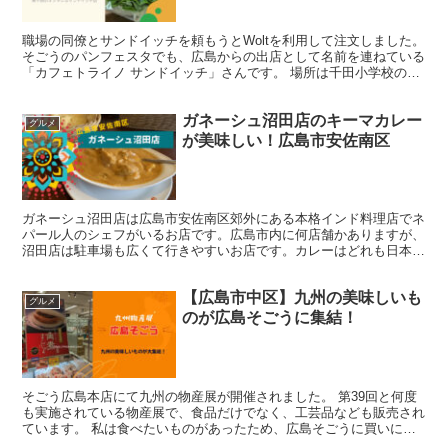
職場の同僚とサンドイッチを頼もうとWoltを利用して注文しました。
そごうのパンフェスタでも、広島からの出店として名前を連ねている
「カフェトライノ サンドイッチ」さんです。 場所は千田小学校の近
くにあり、東千田公園からすぐのところにあります...
ガネーシュ沼田店のキーマカレー
グルメ
が美味しい！広島市安佐南区
ガネーシュ沼田店は広島市安佐南区郊外にある本格インド料理店でネ
パール人のシェフがいるお店です。広島市内に何店舗かありますが、
沼田店は駐車場も広くて行きやすいお店です。カレーはどれも日本人
に合う辛味と風味で美味しいです。特にナンがお気に入りでアーモン
ドナンはパリパリの食感、チーズナンはたっぷりチーズでボリューム
【広島市中区】九州の美味しいも
も満点です。ミモラセットはあれこれ少しづつ食べたい女性にもおす
グルメ
すめのセットですよ。
のが広島そごうに集結！
そごう広島本店にて九州の物産展が開催されました。 第39回と何度
も実施されている物産展で、食品だけでなく、工芸品なども販売され
ています。 私は食べたいものがあったため、広島そごうに買いに行
くことにしました。 第39回大九州物産展の概要 【開...