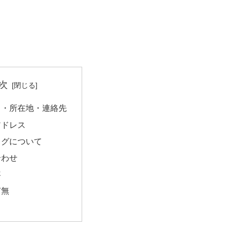
次
名・所在地・連絡先
アドレス
ログについて
合わせ
容
有無