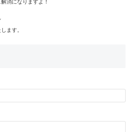
ス解消になりますよ！
／
たします。