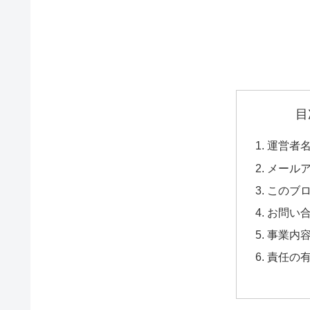
目
運営者
メール
このブ
お問い
事業内
責任の