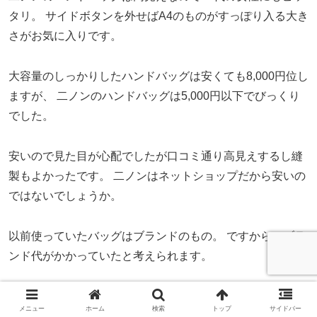
タリ。
サイドボタンを外せばA4のものがすっぽり入る大き
さがお気に入りです。
大容量のしっかりしたハンドバッグは安くても8,000円位し
ますが、
二ノンのハンドバッグは5,000円以下でびっくり
でした。
安いので見た目が心配でしたが口コミ通り高見えするし縫
製もよかったです。
二ノンはネットショップだから安いの
ではないでしょうか。
以前使っていたバッグはブランドのもの。
ですから、ブラ
ンド代がかかっていたと考えられます。
Ａ４サイズが入り高見えするバッグは、
お仕事にもデート
メニュー
ホーム
検索
トップ
サイドバー
にも使えて重宝すると思います。