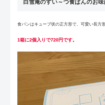
白雪庵のすい～つ食ぱんのお味
食パンはキューブ状の正方形で、可愛い長方形
1箱に2個入りで720円です。