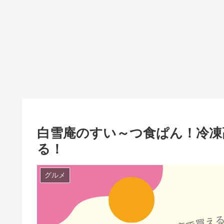
白雪庵のすい～つ食ぱん！冷凍
る！
グルメ