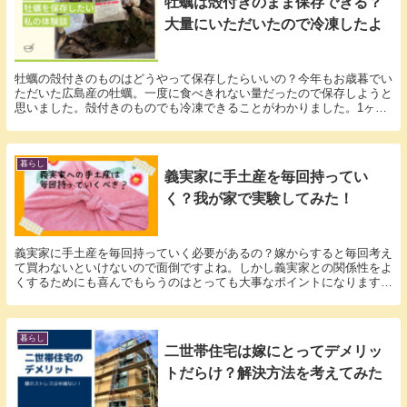
牡蠣は殻付きのまま保存できる？
大量にいただいたので冷凍したよ
牡蠣の殻付きのものはどうやって保存したらいいの？今年もお歳暮でい
ただいた広島産の牡蠣。一度に食べきれない量だったので保存しようと
思いました。殻付きのものでも冷凍できることがわかりました。1ヶ月
くらい日持ちしますが早めに食べましょう。
暮らし
義実家に手土産を毎回持ってい
く？我が家で実験してみた！
義実家に手土産を毎回持っていく必要があるの？嫁からすると毎回考え
て買わないといけないので面倒ですよね。しかし義実家との関係性をよ
くするためにも喜んでもらうのはとっても大事なポイントになります。
たかが手土産、されど・・・です。
暮らし
二世帯住宅は嫁にとってデメリッ
トだらけ？解決方法を考えてみた