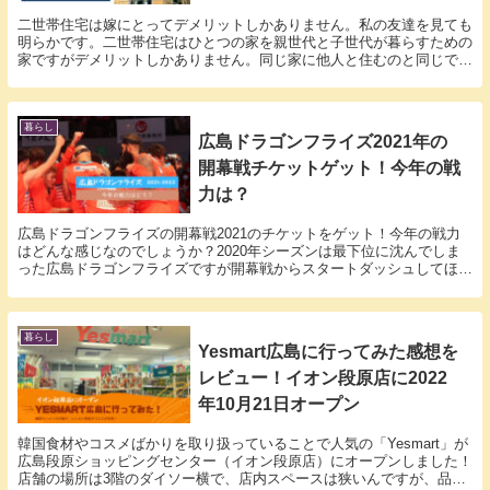
二世帯住宅は嫁にとってデメリットしかありません。私の友達を見ても
明らかです。二世帯住宅はひとつの家を親世代と子世代が暮らすための
家ですがデメリットしかありません。同じ家に他人と住むのと同じです
からね。解決方法はあるのでしょうか？
暮らし
広島ドラゴンフライズ2021年の
開幕戦チケットゲット！今年の戦
力は？
広島ドラゴンフライズの開幕戦2021のチケットをゲット！今年の戦力
はどんな感じなのでしょうか？2020年シーズンは最下位に沈んでしま
った広島ドラゴンフライズですが開幕戦からスタートダッシュしてほし
いところ。大型選手の補強などで期待は大です。
暮らし
Yesmart広島に行ってみた感想を
レビュー！イオン段原店に2022
年10月21日オープン
韓国食材やコスメばかりを取り扱っていることで人気の「Yesmart」が
広島段原ショッピングセンター（イオン段原店）にオープンしました！
店舗の場所は3階のダイソー横で、店内スペースは狭いんですが、品揃