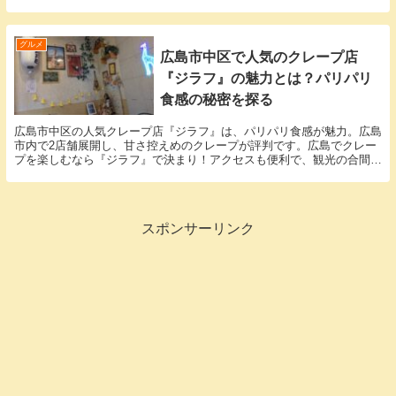
ニューはときどきあるようなのでチェックしてみてくださいね。使われ
ている野菜はどれも甘みがあって美味しいし、味付けも濃くなく程よい
ので、まさにヘルシーで鮮度が良いですね。三矢の里あきたかたに寄る
ことがあればぜひ、食べてみてくださいね味付けも良いので どれを食
グルメ
広島市中区で人気のクレープ店
べてもハズレ無しだと思います！
『ジラフ』の魅力とは？パリパリ
食感の秘密を探る
広島市中区の人気クレープ店『ジラフ』は、パリパリ食感が魅力。広島
市内で2店舗展開し、甘さ控えめのクレープが評判です。広島でクレー
プを楽しむなら『ジラフ』で決まり！アクセスも便利で、観光の合間に
も立ち寄れる広島の注目スポット。
スポンサーリンク