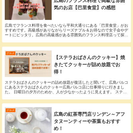
広島のフランス料理で高級な雰囲
気のお店【巴里食堂】の感想
広島でフランス料理を食べたいなら平和大通りにある「巴里食堂」がお
すすめです。高級感がありながらリーズナブル＆お得なので女子会やデ
ートにピッタリ。広島の高級感がある雰囲気のフランス料理店って探す
となかなかないのですがここだと満足感が高いです。
グルメ
【ステラおばさんのクッキー】焼
きたてクッキーが詰め放題でお
得！
ステラおばさんのクッキーの詰め放題が復活したと聞いて、広島パルコ
にあるステラおばさんのクッキー広島パルコ店に仕事帰りに行きまし
た。 日曜日の夕方のためか、人が少なかったように見えます。 ステラ
おばさんの焼きたてクッキー詰め放題の概要 【実施...
グルメ
広島の紅茶専門店リンデン～アフ
タヌーンティーや茶葉もおすす
め！