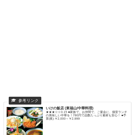
いけの飯店 (東福山/中華料理)
★★★☆☆3.15 ■家族で、お仲間で、ご宴会に、個室ランチ
の美味しい中華を！780円で品数たっぷり素材も安心！ ■予
算(夜):￥2,000～￥2,999