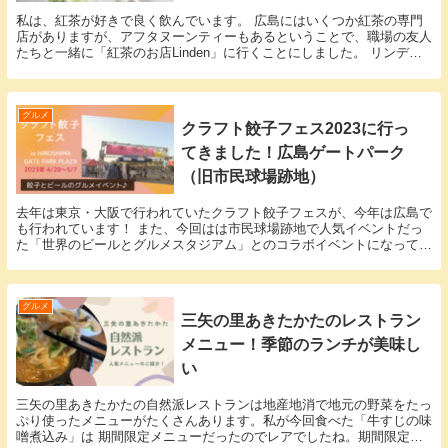
私は、紅茶が好きで良く飲んでいます。 広島にはいくつか紅茶の専門
店がありますが、アフタヌーンティーもあるということで、職場の友人
たちと一緒に「紅茶のお店Linden」に行くことにしました。 リンデン
は広島では有名な紅茶専門店です。 紅茶のお...
グルメ
クラフト餃子フェス2023に行っ
てきました！広島ゲートパーク
（旧市民球場跡地）
去年は東京・大阪で行われていたクラフト餃子フェスが、今年は広島で
も行われています！ また、今回はは市民球場跡地で人気イベントだっ
た「世界のビールとグルメスタジアム」とのコラボイベントになってパ
ワーアップ。 旧市民球場跡地から新たにリニューア...
グルメ
三矢の里あきたかたのレストラン
メニュー！季節のランチが美味し
い
三矢の里あきたかたの自然派レストランは地産地消で地元の野菜をたっ
ぷり使ったメニューがたくさんあります。私が今回食べた「牛すじの味
噌煮込み」は 期間限定メニューだったのでレアでしたね。期間限定メ