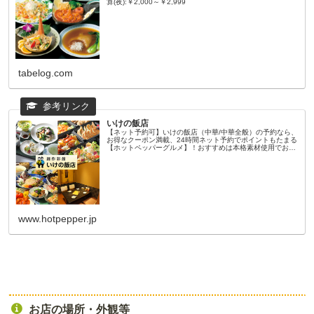
算(夜):￥2,000～￥2,999
tabelog.com
いけの飯店
【ネット予約可】いけの飯店（中華/中華全般）の予約なら、
お得なクーポン満載、24時間ネット予約でポイントもたまる
【ホットペッパーグルメ】！おすすめは本格素材使用でお腹
も心も満たされる充実の内容のランチメニューを多数ご用
意！※写真はイメージで...
www.hotpepper.jp
お店の場所・外観等