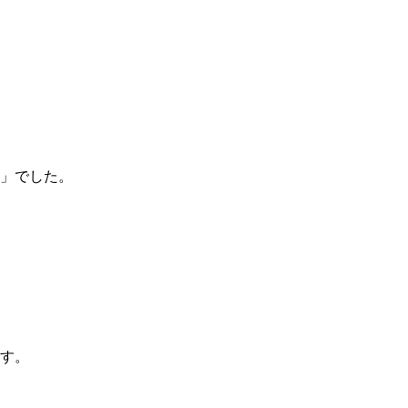
、
」でした。
す。